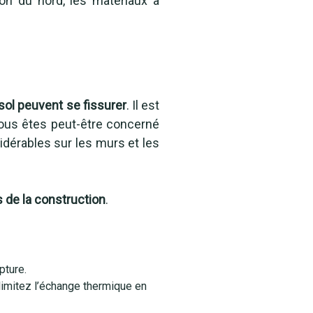
on du nord, les matériaux à
sol peuvent se fissurer
. Il est
 vous êtes peut-être concerné
dérables sur les murs et les
 de la construction
.
pture.
limitez l’échange thermique en