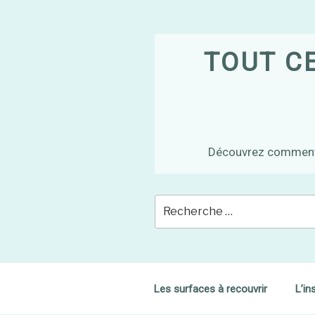
Skip
to
content
TOUT CE
Découvrez comment ch
Les surfaces à recouvrir
L’in